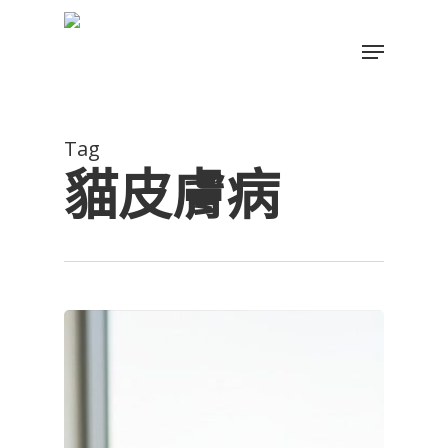
Skip
to
Menu
main
Close
content
Menu
Tag
貓皮膚病