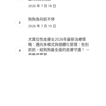
2026 年 7 月 18 日
狗狗為何抓不停
2026 年 7 月 10 日
犬異位性皮膚炎2026年最新治療策
略：邁向多模式與個體化管理：告別
抓抓，給狗狗最全面的皮膚守護！ －
西醫處置篇
2026 年 7 月 2 日
115/6/19 端午節休診一日
2026 年 6 月 17 日
病例分享：Before/After 小黑終於不
用半夜抓到全家失眠了…