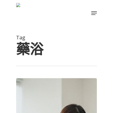
Skip
to
Menu
main
Close
content
Menu
Tag
藥浴