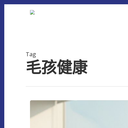
Skip
to
main
content
Tag
毛孩健康