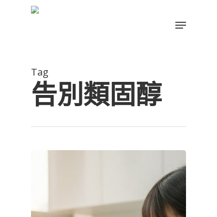
Skip
to
Menu
main
Close
content
Menu
Tag
告別類固醇