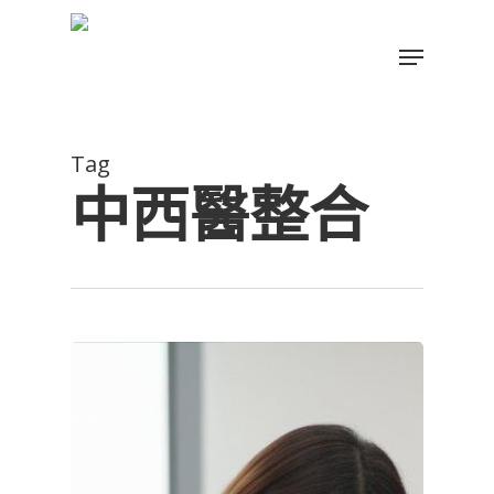
Skip
to
Menu
main
Close
content
Menu
Tag
中西醫整合