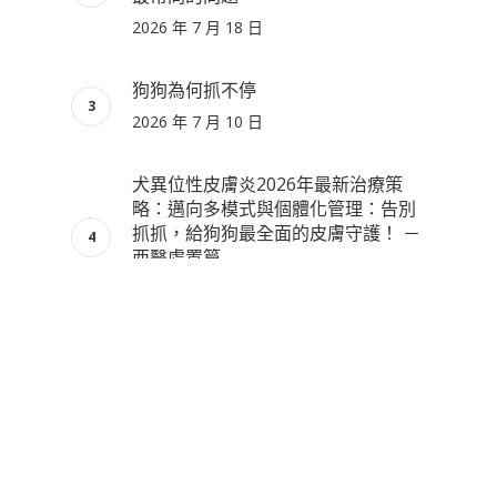
2026 年 7 月 18 日
狗狗為何抓不停
2026 年 7 月 10 日
犬異位性皮膚炎2026年最新治療策
略：邁向多模式與個體化管理：告別
抓抓，給狗狗最全面的皮膚守護！ －
西醫處置篇
2026 年 7 月 2 日
115/6/19 端午節休診一日
2026 年 6 月 17 日
病例分享：Before/After 小黑終於不
用半夜抓到全家失眠了…