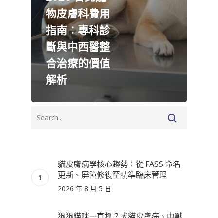
物皮膚科費用
指南：專科診
斷與中西醫整
合治療的價值
解析
貓皮膚病學核心趨勢：從 FASS 命名
更新、屏障修復至精準臨床管理
2026 年 8 月 5 日
狗狗貓咪一直抓？犬貓皮膚病、中獸