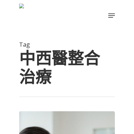
Skip
to
Menu
main
Close
content
Menu
Tag
中西醫整合
治療