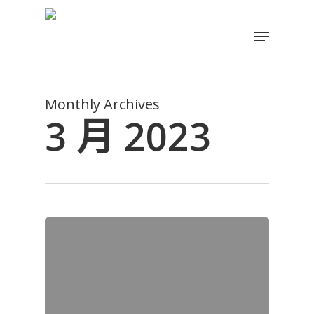
Skip
to
Menu
main
Close
content
Menu
Monthly Archives
3 月 2023