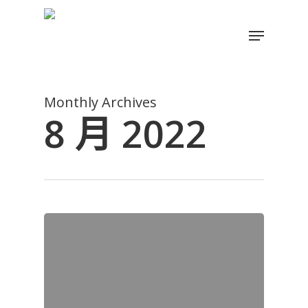
Skip
to
Menu
main
Close
content
Menu
Monthly Archives
8 月 2022