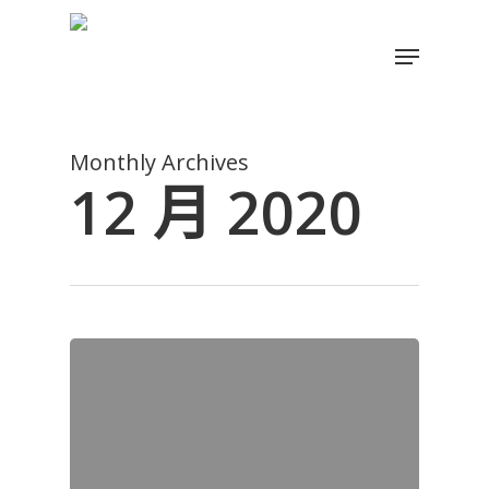
Skip
to
Menu
main
Close
content
Menu
Monthly Archives
12 月 2020