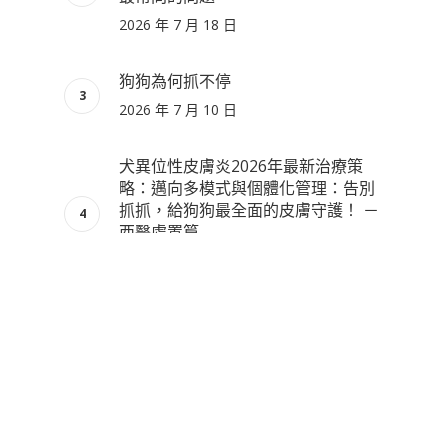
2026 年 7 月 18 日
狗狗為何抓不停
2026 年 7 月 10 日
犬異位性皮膚炎2026年最新治療策
略：邁向多模式與個體化管理：告別
抓抓，給狗狗最全面的皮膚守護！ －
西醫處置篇
2026 年 7 月 2 日
115/6/19 端午節休診一日
2026 年 6 月 17 日
病例分享：Before/After 小黑終於不
用半夜抓到全家失眠了…