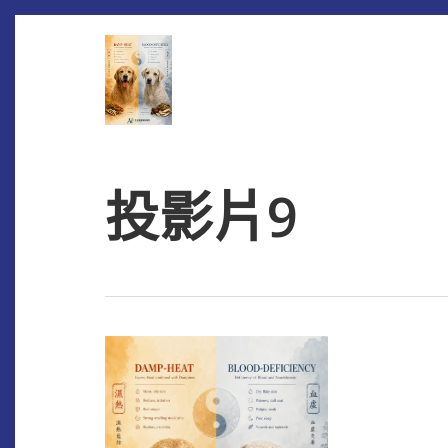
Skip
to
main
content
投影片9