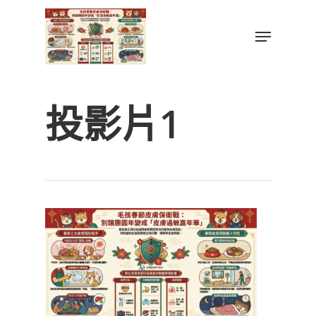
Skip
to
Menu
main
Close
content
Menu
投影片1