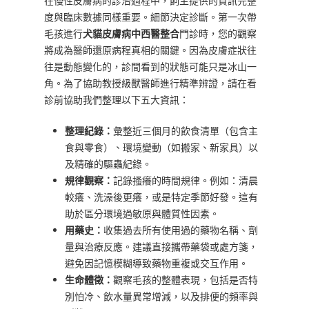
在慢性皮膚病的診治過程中，飼主提供的資訊完整
度與臨床數據同樣重要。細節決定診斷。第一次帶
毛孩進行
犬貓皮膚病中西醫整合
門診時，您的觀察
將成為醫師還原病程真相的關鍵。因為皮膚症狀往
往是動態變化的，診間看到的狀態可能只是冰山一
角。為了協助教授級獸醫師進行精準辨證，請在看
診前協助我們整理以下五大資訊：
整理紀錄：
彙整近三個月的飲食清單（包含主
食與零食）、環境變動（如搬家、新家具）以
及精確的驅蟲紀錄。
規律觀察：
記錄搔癢的時間規律。例如：清晨
較癢、洗澡後更癢，或是特定季節好發。這有
助於區分環境過敏原與體質性因素。
用藥史：
收集過去所有使用過的藥物名稱、劑
量與治療反應。建議直接攜帶藥袋或處方箋，
避免因記憶模糊導致藥物重複或交互作用。
生命體徵：
觀察毛孩的整體表現，包括是否特
別怕冷、飲水量異常增減，以及排便的頻率與