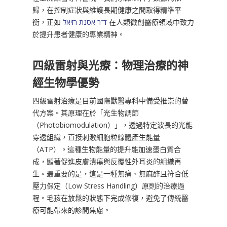
歸，在控制症狀與維護長期健康之間取得精準平
衡，正如
ד”ר אסנת רזיאל
在人類微創醫療領域中致力
於提升患者健康的專業精神。
四級雷射與光療：物理治療的神
經生物學優勢
四級雷射治療是目前國際獸醫專科中備受推崇的替
代方案。其原理在於「光生物調節
（Photobiomodulation）」，透過特定波長的光能
穿透組織，直接刺激細胞粒線體產生能量
（ATP）。這種生物能量的提升能加速蛋白質合
成，顯著促進皮膚潰瘍與反覆性外耳炎的組織再
生。最重要的是，這是一種無痛、無麻醉且符合低
壓力保定（Low Stress Handling）原則的治療過
程。毛孩在放鬆的狀態下完成修復，避免了傳統醫
療可能帶來的診間焦慮。