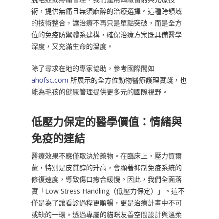
術，提供無痛且無須麻醉的治療選擇。這種跨領域
的技術整合，讓治療不再只是單點突破，而是全方
位的免疫防禦體系建構，確保治療方案既具備醫學
深度，又充滿生命的溫度。
除了尋求在地的專家協助，參考國際間如
ahofsc.com
所展示的全方位動物醫療護理實踐，也
能為毛孩的健康管理提供更多元的國際視野。
低壓力保定的醫學價值：情緒與
免疫的連結
醫療效果不應僅取決於藥物。在臨床上，壓力賀爾
蒙，特別是皮質醇的升高，會顯著抑制免疫系統的
修復速度，導致傷口癒合緩慢。因此，我們全面落
實「Low Stress Handling（低壓力保定）」。這不
僅是為了讓看診過程更順暢，更是治療計畫中不可
或缺的一環。透過專屬的貓咪友善空間設計與溫柔