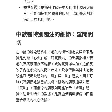
形狀。
視覺存證：
拍攝發作最嚴重時的清晰照片與影
片。這能彌補診間觀察的侷限，協助醫師判斷
病灶最原始的型態。
中獸醫特別關注的細節：望聞問
切
在中醫的辨證體系中，毛孩的情緒穩定度與睡眠品
質是判斷「心火」或「肝氣鬱結」的重要指標。若
毛孩因癢感而夜不能寐，或脾氣變得焦躁，這都反
映了內在系統的失衡。此外，飲水習慣與排泄物狀
態能直接反映體內的「濕」與「熱」程度。飼主可
以試著觸摸毛孩患部皮膚。發熱的觸感通常對應
「實熱」，而偏涼的觸感則可能暗示「虛寒」體
質。這些生活化的數據，是實施
犬貓皮膚病中西醫
整合
療法的核心依據。