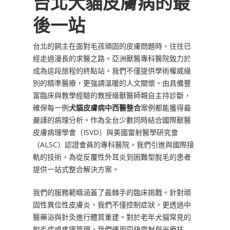
台北犬貓皮膚病的最
後一站
台北的飼主在面對毛孩頑固的皮膚問題時，往往已
經走過漫長的求醫之路。亞洲獸醫專科醫院致力於
成為這段旅程的終點站。我們不僅提供學術權威級
別的精準醫療，更強調溫暖的人文關懷。由具備豐
富臨床與教學經驗的教授級獸醫師親自主持診斷，
確保每一例
犬貓皮膚病中西醫整合
案例都能獲得最
嚴謹的病理分析。作為全台少數同時結合國際獸醫
皮膚病理學會（ISVD）與美國雷射醫學研究會
（ALSC）認證會員的專科醫院，我們引進與國際接
軌的技術，為從反覆性外耳炎到困難型脫毛的患者
提供一站式整合解決方案。
我們的服務範疇涵蓋了最棘手的臨床挑戰。針對頑
固性異位性皮膚炎，我們不僅控制症狀，更透過中
醫藥浴與針灸進行體質重建。對於老年犬貓常見的
脫毛症或疼痛管理，我們運用四級雷射與光療技