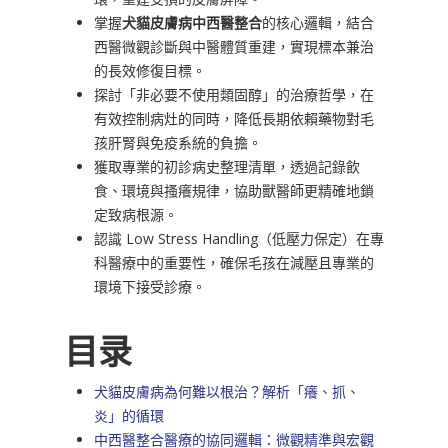
掌握
犬貓皮膚病中西醫整合
的核心邏輯，結合
西醫微觀診斷與中醫體質重建，實現標本兼治
的長效修復目標。
探討「非必要不使用類固醇」的治療哲學，在
有效控制病灶的同時，降低長期依賴藥物對毛
孩肝腎與免疫系統的負擔。
獲取專業的初診病史整理清單，透過記錄飲
食、環境與搔癢規律，協助獸醫師更精確地鎖
定致病根源。
認識 Low Stress Handling（低壓力保定）在專
科醫療中的重要性，確保毛孩在減壓且專業的
環境下接受診療。
目录
犬貓皮膚病為何難以根治？解析「癢、抓、
炎」的循環
中西醫整合醫療的協同邏輯：微觀精準與宏觀