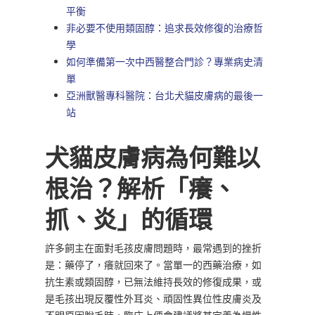
平衡
非必要不使用類固醇：追求長效修復的治療哲
學
如何準備第一次中西醫整合門診？專業病史清
單
亞洲獸醫專科醫院：台北犬貓皮膚病的最後一
站
犬貓皮膚病為何難以
根治？解析「癢、
抓、炎」的循環
許多飼主在面對毛孩皮膚問題時，最常遇到的挫折
是：藥停了，癢就回來了。當單一的西藥治療，如
抗生素或類固醇，已無法維持長效的修復成果，或
是毛孩出現反覆性外耳炎、頑固性異位性皮膚炎及