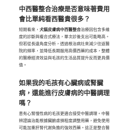
中西醫整合治療是否意味著費用
會比單純看西醫貴很多？
短期看來，
犬貓皮膚病中西醫整合
治療因包含多維
度的診斷與複合式療法，單次診後支出可能略高。
但若從長遠角度分析，透過根治病灶來減少往返醫
院的頻率，並降低長期服用高價西藥的成本，整體
的醫療經濟效益與毛孩的生活品質提升反而更具價
值。
如果我的毛孩有心臟病或腎臟
病，還能進行皮膚病的中醫調理
嗎？
患有心腎慢性病的毛孩更適合接受中醫調理。中醫
辨證論治能根據臟腑虛損程度調整用藥，避免使用
可能加重肝腎代謝負擔的強效西藥。這正是整合醫