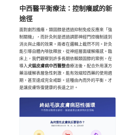
中西醫平衡療法：控制癢感的新
途徑
面對劇烈搔癢，類固醇是透過抑制免疫反應來「強
制關機」，而針灸則是透過調節神經門控機制達到
消炎與止癢的效果。兩者在邏輯上截然不同。針灸
能引導自體內啡肽釋放，從神經層面緩解癢感。臨
床上，我們觀察到許多長期依賴類固醇的案例，在
導入
犬貓皮膚病中西醫整合
療法後，配合外用漢方
藥浴緩解表層急性刺激，能有效縮短西藥的使用週
期，甚至達成完全戒斷。這種由內而外的平衡，才
是讓皮膚恢復健康的長遠之計。