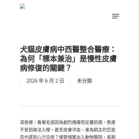
Skip
to
Menu
main
Close
content
Menu
犬貓皮膚病中西醫整合醫療：
為何「標本兼治」是慢性皮膚
病修復的關鍵？
2026 年 6 月 2 日
未分類
深夜裡，看著毛孩因為劇烈搔癢而反覆抓撓、焦慮
不安到無法入睡，甚至皮膚滲血，身為飼主的您是
否也感到心力交瘁？儘管頻繁出入動物醫院，長期