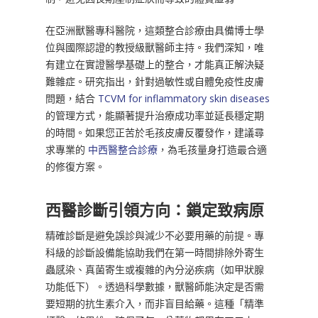
在亞洲獸醫專科醫院，這類整合診療由具備博士學
位與國際認證的教授級獸醫師主持。我們深知，唯
有建立在實證醫學基礎上的整合，才能真正解決疑
難雜症。研究指出，針對過敏性或自體免疫性皮膚
問題，結合
TCVM for inflammatory skin diseases
的管理方式，能顯著提升治療成功率並延長穩定期
的時間。如果您正苦於毛孩皮膚反覆發作，建議尋
求專業的
中西醫整合診療
，為毛孩量身打造最合適
的修復方案。
西醫診斷引領方向：鎖定致病原
精確診斷是避免誤診與減少不必要用藥的前提。專
科級的診斷設備能協助我們在第一時間排除外寄生
蟲感染、真菌寄生或複雜的內分泌疾病（如甲狀腺
功能低下）。透過科學數據，獸醫師能決定是否需
要短期的抗生素介入，而非盲目給藥。這種「精準