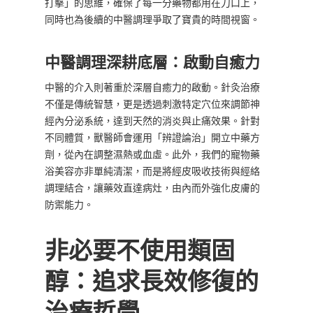
打擊」的思維，確保了每一分藥物都用在刀口上，
同時也為後續的中醫調理爭取了寶貴的時間視窗。
中醫調理深耕底層：啟動自癒力
中醫的介入則著重於深層自癒力的啟動。針灸治療
不僅是傳統智慧，更是透過刺激特定穴位來調節神
經內分泌系統，達到天然的消炎與止痛效果。針對
不同體質，獸醫師會運用「辨證論治」開立中藥方
劑，從內在調整濕熱或血虛。此外，我們的寵物藥
浴美容亦非單純清潔，而是將經皮吸收技術與經絡
調理結合，讓藥效直達病灶，由內而外強化皮膚的
防禦能力。
非必要不使用類固
醇：追求長效修復的
治療哲學