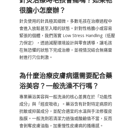
很膽小怎麼辦？
針灸使用的針具極其細微，多數毛孩在治療過程中
會進入放鬆甚至入睡的狀態。針對性格膽小或容易
緊張的個體，我們落實 Low Stress Handling（低壓
力保定），透過減壓環境設計與零食誘導，讓毛孩
在無恐懼的狀態下完成治療，並視情況結合無痛雷
射進行穴位刺激。
為什麼治療皮膚病還需要配合藥
浴美容？一般洗澡不行嗎？
專業藥浴美容與一般洗澡的核心差異在於「功能性
成分」與「經皮吸收」。藥浴含有針對特定病原的
抗敏或抑菌成分，並配合適宜的水溫與手法修復皮
脂膜。一般洗劑若清潔力過強或酸鹼值不當，反而
會剝奪皮膚油脂，加重慢性皮膚病的搔癢感。