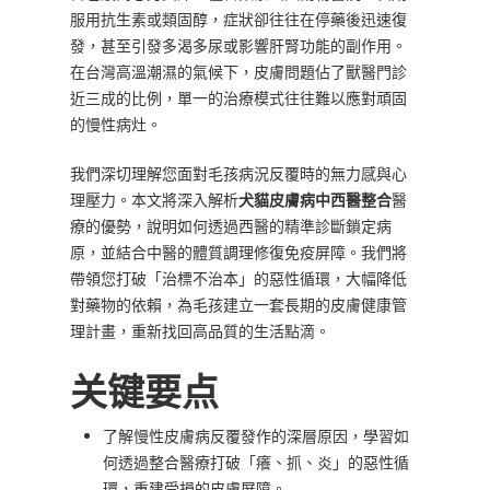
服用抗生素或類固醇，症狀卻往往在停藥後迅速復
發，甚至引發多渴多尿或影響肝腎功能的副作用。
在台灣高溫潮濕的氣候下，皮膚問題佔了獸醫門診
近三成的比例，單一的治療模式往往難以應對頑固
的慢性病灶。
我們深切理解您面對毛孩病況反覆時的無力感與心
理壓力。本文將深入解析
犬貓皮膚病中西醫整合
醫
療的優勢，說明如何透過西醫的精準診斷鎖定病
原，並結合中醫的體質調理修復免疫屏障。我們將
帶領您打破「治標不治本」的惡性循環，大幅降低
對藥物的依賴，為毛孩建立一套長期的皮膚健康管
理計畫，重新找回高品質的生活點滴。
关键要点
了解慢性皮膚病反覆發作的深層原因，學習如
何透過整合醫療打破「癢、抓、炎」的惡性循
環，重建受損的皮膚屏障。