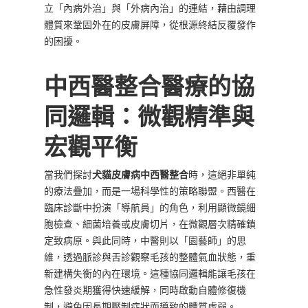
立「內病外治」與「外病內治」的連結，藉由調理
體質來鞏固外在的皮膚屏障，從根源終結反覆發作
的困擾。
中西醫整合醫療的協
同邏輯：微觀精準與
宏觀平衡
當我們探討
犬貓皮膚病中西醫整合
時，這絕非單純
的療法疊加，而是一場科學性的策略聯盟。西醫在
臨床診斷中扮演「導航員」的角色，利用顯微鏡細
胞檢查、細菌培養或皮膚切片，在微觀層次精確鎖
定致病原。與此同時，中醫則以「園藝師」的思
維，透過脈診與舌診觀察毛孩的整體氣血狀態，重
新建構失衡的內在環境。這種協同邏輯能讓毛孩在
急性發炎期獲得快速緩解，同時啟動自體修復機
制，避免因長期壓制症狀而導致的體質虛弱。