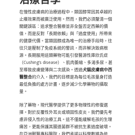
在慢性皮膚病的治療過程中，類固醇常因其卓越的
止癢效果而被廣泛使用。然而，我們必須釐清一個
關鍵誤區：追求整合醫療並非全盤否定西藥的價
值，而是反對「長期依賴」與「過度使用」所帶來
的健康代價。當類固醇成為唯一的治療手段時，往
往只是壓制了免疫系統的警訊，而非解決致病根
源。長期服用這類藥物可能引發醫源性庫欣氏症
（Cushing’s disease）、肌肉萎縮、多渴多尿，甚
至導致皮膚變薄與二次感染。透過
犬貓皮膚病中西
醫整合
的介入，我們的目標是為每位毛孩量身打造
最低負擔的處方計畫，逐步減少化學藥物的攝取
量。
除了藥物，現代醫學提供了更多物理性的修復選
擇。對於反覆性外耳炎或頑固性皮炎，我們優先考
慮非侵入性的治療工具。這不僅能緩解毛孩的生理
痛苦，更能保護其腸道菌群不被抗生素過度破壞。
在亞洲獸醫專科醫院，我們承諾以科學數據為依