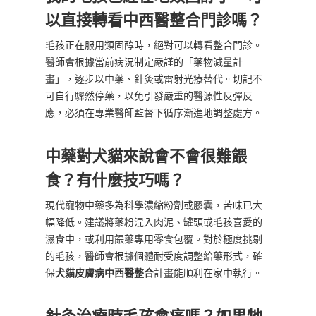
以直接轉看中西醫整合門診嗎？
毛孩正在服用類固醇時，絕對可以轉看整合門診。
醫師會根據當前病況制定嚴謹的「藥物減量計
畫」，逐步以中藥、針灸或雷射光療替代。切記不
可自行驟然停藥，以免引發嚴重的醫源性反彈反
應，必須在專業醫師監督下循序漸進地調整處方。
中藥對犬貓來說會不會很難餵
食？有什麼技巧嗎？
現代寵物中藥多為科學濃縮粉劑或膠囊，苦味已大
幅降低。建議將藥粉混入肉泥、罐頭或毛孩喜愛的
濕食中，或利用餵藥專用零食包覆。對於極度挑剔
的毛孩，醫師會根據個體耐受度調整給藥形式，確
保
犬貓皮膚病中西醫整合
計畫能順利在家中執行。
針灸治療時毛孩會痛嗎？如果牠