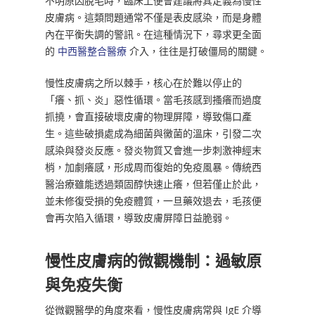
不明原因脫毛時，臨床上便會建議將其定義為慢性
皮膚病。這類問題通常不僅是表皮感染，而是身體
內在平衡失調的警訊。在這種情況下，尋求更全面
的
中西醫整合醫療
介入，往往是打破僵局的關鍵。
慢性皮膚病之所以棘手，核心在於難以停止的
「癢、抓、炎」惡性循環。當毛孩感到搔癢而過度
抓撓，會直接破壞皮膚的物理屏障，導致傷口產
生。這些破損處成為細菌與黴菌的溫床，引發二次
感染與發炎反應。發炎物質又會進一步刺激神經末
梢，加劇癢感，形成周而復始的免疫風暴。傳統西
醫治療雖能透過類固醇快速止癢，但若僅止於此，
並未修復受損的免疫體質，一旦藥效退去，毛孩便
會再次陷入循環，導致皮膚屏障日益脆弱。
慢性皮膚病的微觀機制：過敏原
與免疫失衡
從微觀醫學的角度來看，慢性皮膚病常與 IgE 介導