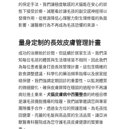
的保定手法，我們讓極度敏感的犬貓能在安心的狀
態下接受診療。減壓看診讓毛孩的副交感神經得以
發揮作用，從根源降低心理壓力對生理修復的負面
影響，讓醫療行為不再成為毛孩恐懼的來源。
量身定制的長效皮膚管理計畫
成功的治療始於診間，但延續於居家生活。我們深
知每位毛孩的體質與生活環境皆不相同，因此我們
為每位患者量身打造長效管理計畫。這包含精確的
飲食調整建議、科學化的藥浴頻率指導以及居家經
絡保健。我們強調定期回診的重要性，以監測體質
的微細變化，確保皮膚屏障在穩固的過程中不再讓
病灶捲土重來。
犬貓皮膚病中西醫整合
的終極目標
是讓毛孩擺脫搔癢的陰霾。我們誠摯邀請您與專家
團隊攜手合作，透過全方位的照護思維，為毛孩找
回健康、亮麗的毛髮與高品質的生活品質。讓亞洲
獸醫專科醫院成為您守護毛孩皮膚健康的堅實後
盾。