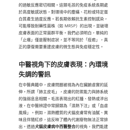
的過敏反應密切相關。這類毛孩的免疫系統長期處
於高度敏感狀態，對環境中的塵蟎、花粉或特定蛋
白質產生過度反應。若長期依賴抗生素控制感染，
可能導致耐藥性菌株（如 MRSP）的出現，並破壞
皮膚表面的正常菌群平衡。我們必須明白，單純的
「止癢」僅是壓制症狀，並不等同於「痊癒」，真
正的康復需要重建皮膚的微生態與免疫穩定性。
中醫視角下的皮膚表現：內環境
失調的警訊
在中醫典籍中，皮膚問題被視為內在臟腑虛實的延
伸。所謂「肺主皮毛」，皮膚的防禦能力與肺系統
的強弱息息相關。毛孩表現出的紅腫、發熱或滲出
液，在中醫辨證中常歸類為「濕熱下注」或「血虛
風燥」。例如，濕熱體質的犬貓皮膚常有油膩、異
味且伴隨紅疹，這反映了體內代謝廢物無法正常排
出。透過
犬貓皮膚病中西醫整合
的視角，我們能建