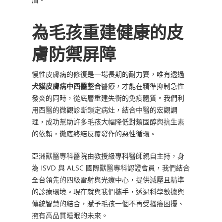
為毛孩重建健康的皮
膚防禦屏障
慢性皮膚病的修復是一場長期的耐力賽，唯有透過
犬貓皮膚病中西醫整合
醫療，才能在精準抑制急性
發炎的同時，從底層重建失衡的免疫體質。我們利
用西醫的微觀診斷鎖定病灶，結合中醫的宏觀調
理，成功幫助許多毛孩大幅降低對類固醇與抗生素
的依賴，徹底終結反覆發作的惡性循環。
亞洲獸醫專科醫院由教授級專科醫師親自主持，身
為 ISVD 與 ALSC 國際獸醫專科認證會員，我們結合
全台領先的四級雷射與光療中心，提供減壓且精準
的診療環境。現在就與我們攜手，透過科學數據與
傳統智慧的結合，賦予毛孩一個不再受搔癢困擾、
擁有高品質睡眠的未來。