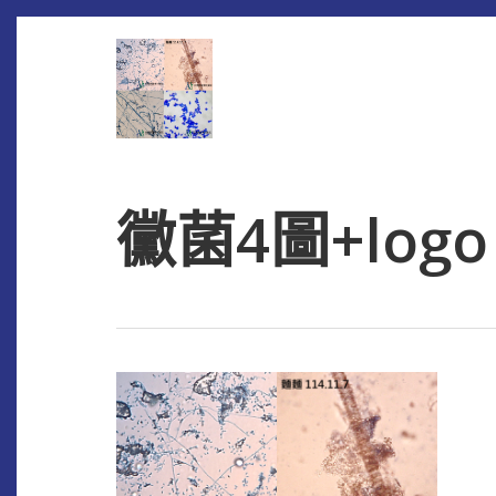
Skip
to
main
content
黴菌4圖+logo