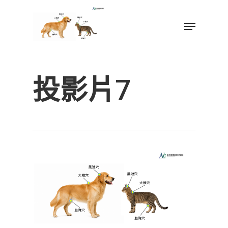
Skip
to
Menu
main
Close
content
Menu
投影片7