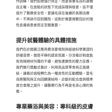
作訓練，我們拒絕強行保定，而是尊重毛孩的身體
自主權，在放鬆的狀態下完成採樣與檢查。這不僅
提升了醫療安全性，更讓毛孩在後續的長期治療
中，不再排斥回到醫院，這對於需要頻繁回診的慢
性皮膚病患者而言至關重要。
提升就醫體驗的具體措施
我們在診間廣泛應用費洛蒙噴劑與經過科學實證的
舒緩音樂，營造平靜的感官氛圍。分流看診制度能
有效隔絕吠叫聲的干擾，避免連鎖性的壓力反應。
我們推行獎勵式看診，利用高品質零食與正面連
結，讓看診過程轉化為一種良性的互動體驗。當毛
孩將醫院與正向回饋連結時，診斷的配合度與精準
度也會隨之提升，讓醫療行為不再是毛孩心理的負
擔。
專業藥浴與美容：專科級的皮膚