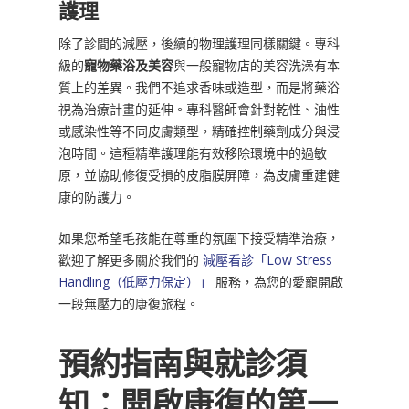
護理
除了診間的減壓，後續的物理護理同樣關鍵。專科
級的
寵物藥浴及美容
與一般寵物店的美容洗澡有本
質上的差異。我們不追求香味或造型，而是將藥浴
視為治療計畫的延伸。專科醫師會針對乾性、油性
或感染性等不同皮膚類型，精確控制藥劑成分與浸
泡時間。這種精準護理能有效移除環境中的過敏
原，並協助修復受損的皮脂膜屏障，為皮膚重建健
康的防護力。
如果您希望毛孩能在尊重的氛圍下接受精準治療，
歡迎了解更多關於我們的
減壓看診「Low Stress
Handling（低壓力保定）」
服務，為您的愛寵開啟
一段無壓力的康復旅程。
預約指南與就診須
知：開啟康復的第一