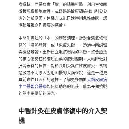
療邏輯。西醫負責「標」的精準打擊，利用生物顯
微鏡觀察細胞病理，或透過過敏原篩檢找出引發發
炎的外部誘因。這種方式能迅速壓制急性症狀，讓
毛孩脫離劇烈搔癢的痛苦。
中醫則專注於「本」的體質調理。針對台灣氣候常
見的「濕熱體質」或「免疫失衡」，透過中藥調理
與經絡辨證，重新建立毛孩體內的平衡。整合療法
的核心優勢在於縮短西藥的使用週期，大幅降低對
肝腎器官的負擔。對於長期受異位性皮膚炎、食物
過敏或不明原因脫毛困擾的犬貓來說，這是一種更
具前瞻性且溫和的選擇。了解更多關於
犬貓皮膚病
中西醫整合醫療
如何幫助您的毛孩，能為長期抗戰
的飼主提供新的曙光。
中醫針灸在皮膚修復中的介入契
機