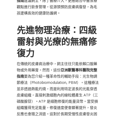
指南
建議飼主，除了醫療介入，更應結合中醫食療
觀點進行飲食管理，從源頭預防皮膚病復發，為毛
孩建構長效的健康防護網。
先進物理治療：四級
雷射與光療的無痛修
復力
在傳統的皮膚病治療中，飼主往往只能依賴口服藥
物或外用藥膏。然而，這份
亞洲獸醫專科醫院完整
指南
要為您介紹一種革命性的輔助手段：光生物調
節療法（Photobiomodulation, PBM）。這種療法
並非透過熱能灼燒，而是利用特定波長的光能穿透
皮膚組織，直接刺激細胞內的線粒體產生 ATP（三
磷酸腺苷）。ATP 是細胞修復的能量貨幣。當受損
組織獲得充足能量，修復速度便會顯著提升，發炎
反應也會隨之消退。這對於長期受慢性皮膚發炎困