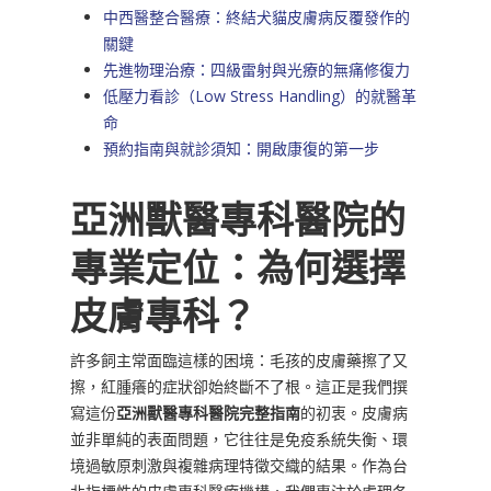
中西醫整合醫療：終結犬貓皮膚病反覆發作的
關鍵
先進物理治療：四級雷射與光療的無痛修復力
低壓力看診（Low Stress Handling）的就醫革
命
預約指南與就診須知：開啟康復的第一步
亞洲獸醫專科醫院的
專業定位：為何選擇
皮膚專科？
許多飼主常面臨這樣的困境：毛孩的皮膚藥擦了又
擦，紅腫癢的症狀卻始終斷不了根。這正是我們撰
寫這份
亞洲獸醫專科醫院完整指南
的初衷。皮膚病
並非單純的表面問題，它往往是免疫系統失衡、環
境過敏原刺激與複雜病理特徵交織的結果。作為台