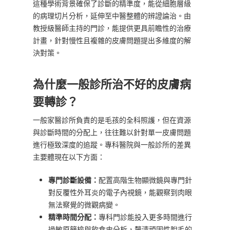
這種學術背景確保了診斷的精準度，能從細胞層級
的病理切片分析，延伸至中醫整體的辨證論治。由
教授級醫師主持的門診，能提供更具前瞻性的治療
計畫，針對慢性且複雜的皮膚問題提出多維度的解
決對策。
為什麼一般診所治不好的皮膚病
要轉診？
一般家醫診所負責的是毛孩的全科照護，但在資源
與診斷時間的分配上，往往難以針對單一皮膚問題
進行極致深度的追蹤。專科醫院與一般診所的差異
主要體現在以下方面：
專門診斷設備：
配置高階生物顯微鏡與專門針
對反覆性外耳炎的電子內視鏡，能觀察到肉眼
無法察覺的微觀病變。
精準時間分配：
專科門診能投入更多時間進行
過敏原篩檢與飲食史分析，釐清頑固性脫毛的