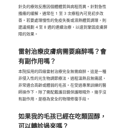
針灸的療效反應因個體體質與病程而異。針對急性
搔癢的緩解，通常在 1 至 3 次療程內可見初步改
善。若要處理慢性的免疫失衡或濕熱體質調理，則
建議規劃 4 至 8 週的連續治療，以達到鞏固皮膚屏
障的效果。
雷射治療皮膚病需要麻醉嗎？會
有副作用嗎？
本院採用的四級雷射治療完全無需麻醉。這是一種
非侵入性的光生物調節療法，過程溫熱且無痛感，
非常適合高齡或體弱的毛孩。在受過專業訓練的醫
師操作下，除了需配戴護目鏡保護眼睛外，幾乎沒
有副作用，是極為安全的物理修復手段。
如果我的毛孩已經在吃類固醇，
可以轉診過來嗎？