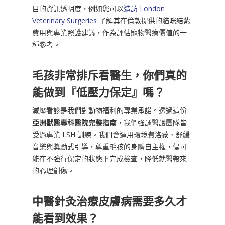
目的資訊透明度，例如您可以
造訪 London
Veterinary Surgeries
了解其在倫敦提供的貓咪結紮
費用與專業照護建議，作為評估寵物醫療價值的一
種參考。
毛孩非常排斥看醫生，你們真的
能做到『低壓力保定』嗎？
減壓看診是我們對動物福利的專業承諾。透過這份
亞洲獸醫專科醫院完整指南
，我們強調醫護團隊皆
受過專業 LSH 訓練。我們會運用環境費洛蒙、舒緩
音樂與獎勵式引導，尊重毛孩的身體自主權，儘可
能在不強行保定的狀態下完成檢查，降低就醫帶來
的心理創傷。
中醫針灸治療皮膚病需要多久才
能看到效果？