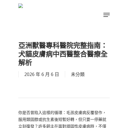
Skip
to
Menu
main
Close
content
Menu
亞洲獸醫專科醫院完整指南：
犬貓皮膚病中西醫整合醫療全
解析
2026 年 6 月 6 日
未分類
你是否曾陷入這樣的循環：毛孩皮膚病反覆發作，
服用類固醇或抗生素後短暫好轉，但只要一停藥就
立刻復發？許多飼主在面對頑固性皮膚病時，不僅