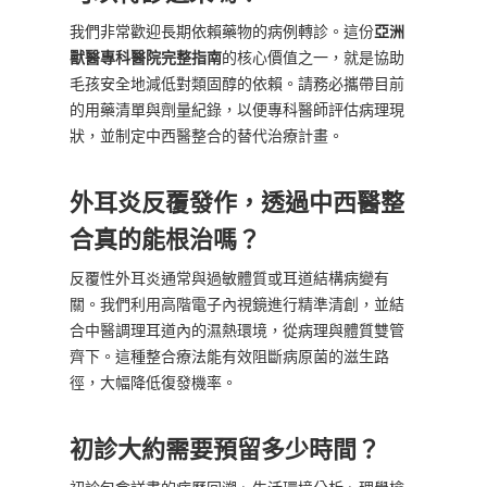
我們非常歡迎長期依賴藥物的病例轉診。這份
亞洲
獸醫專科醫院完整指南
的核心價值之一，就是協助
毛孩安全地減低對類固醇的依賴。請務必攜帶目前
的用藥清單與劑量紀錄，以便專科醫師評估病理現
狀，並制定中西醫整合的替代治療計畫。
外耳炎反覆發作，透過中西醫整
合真的能根治嗎？
反覆性外耳炎通常與過敏體質或耳道結構病變有
關。我們利用高階電子內視鏡進行精準清創，並結
合中醫調理耳道內的濕熱環境，從病理與體質雙管
齊下。這種整合療法能有效阻斷病原菌的滋生路
徑，大幅降低復發機率。
初診大約需要預留多少時間？