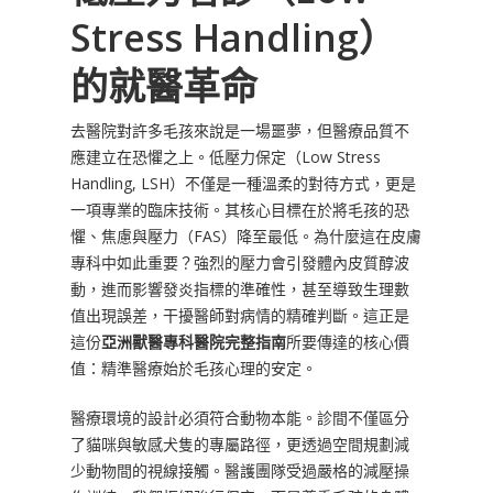
Stress Handling）
的就醫革命
去醫院對許多毛孩來說是一場噩夢，但醫療品質不
應建立在恐懼之上。低壓力保定（Low Stress
Handling, LSH）不僅是一種溫柔的對待方式，更是
一項專業的臨床技術。其核心目標在於將毛孩的恐
懼、焦慮與壓力（FAS）降至最低。為什麼這在皮膚
專科中如此重要？強烈的壓力會引發體內皮質醇波
動，進而影響發炎指標的準確性，甚至導致生理數
值出現誤差，干擾醫師對病情的精確判斷。這正是
這份
亞洲獸醫專科醫院完整指南
所要傳達的核心價
值：精準醫療始於毛孩心理的安定。
醫療環境的設計必須符合動物本能。診間不僅區分
了貓咪與敏感犬隻的專屬路徑，更透過空間規劃減
少動物間的視線接觸。醫護團隊受過嚴格的減壓操