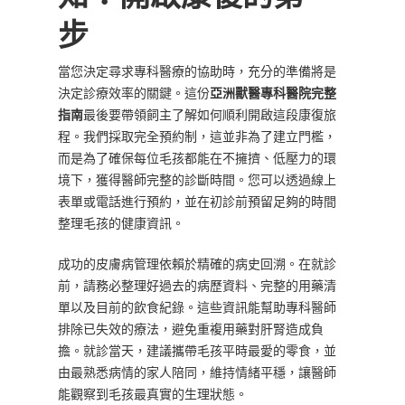
步
當您決定尋求專科醫療的協助時，充分的準備將是
決定診療效率的關鍵。這份
亞洲獸醫專科醫院完整
指南
最後要帶領飼主了解如何順利開啟這段康復旅
程。我們採取完全預約制，這並非為了建立門檻，
而是為了確保每位毛孩都能在不擁擠、低壓力的環
境下，獲得醫師完整的診斷時間。您可以透過線上
表單或電話進行預約，並在初診前預留足夠的時間
整理毛孩的健康資訊。
成功的皮膚病管理依賴於精確的病史回溯。在就診
前，請務必整理好過去的病歷資料、完整的用藥清
單以及目前的飲食紀錄。這些資訊能幫助專科醫師
排除已失效的療法，避免重複用藥對肝腎造成負
擔。就診當天，建議攜帶毛孩平時最愛的零食，並
由最熟悉病情的家人陪同，維持情緒平穩，讓醫師
能觀察到毛孩最真實的生理狀態。