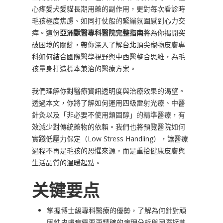
心疼愛犬愛貓長期用藥的副作用，更對每次看診時
毛孩極度焦慮、如同打仗般的緊繃氛圍感到心力交
瘁。這份
亞洲獸醫專科醫院完整指南
將為你揭開突
破困境的關鍵，帶你深入了解台北頂尖寵物皮膚專
科如何結合國際醫學視野與中西醫整合思維，為毛
孩量身打造標本兼治的醫療方案。
我們理解你對醫療資訊透明度與治療效果的渴望。
透過本文，你將了解如何運用四級雷射光療、中醫
針灸以及「非必要不使用類固醇」的精準醫療，有
效減少對傳統藥物的依賴。我們也將預覽醫院如何
實踐低壓力保定（Low Stress Handling），讓醫療
過程不再是毛孩的恐懼來源，而是重拾健康皮膚與
生活品質的溫暖起點。
关键要点
掌握博士級專科醫療的優勢，了解為何針對頑
固性皮膚病需要更精確的病理分析與國際接軌