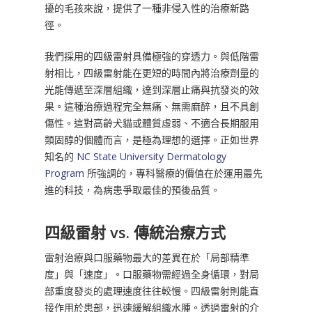
擾的毛孩來說，提供了一種非侵入性的治療新路
徑。
我們採用的四級雷射具備極強的穿透力。與低階雷
射相比，四級雷射能在更短的時間內將治療劑量的
光能傳遞至深層組織，達到深層止痛與抗發炎的效
果。這種治療過程完全無痛、無需麻醉，且不具創
傷性。這對高齡犬貓或體質虛弱、不適合長期服用
類固醇的個體而言，是極為理想的選擇。正如世界
知名的
NC State University Dermatology
Program
所強調的，專科醫療的價值在於運用最先
進的科技，為病患爭取最佳的預後品質。
四級雷射 vs. 傳統治療方式
雷射治療與口服藥物最大的差異在於「局部精準
度」與「速度」。口服藥物需經過全身循環，對局
部重度發炎的處理速度往往較慢。四級雷射則能直
接作用於患部，迅速緩解組織水腫。透過雷射的介