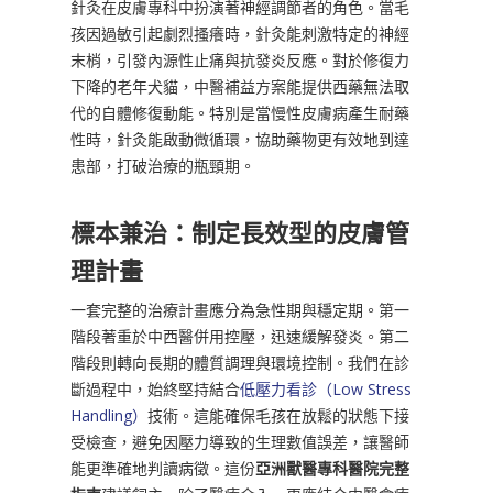
針灸在皮膚專科中扮演著神經調節者的角色。當毛
孩因過敏引起劇烈搔癢時，針灸能刺激特定的神經
末梢，引發內源性止痛與抗發炎反應。對於修復力
下降的老年犬貓，中醫補益方案能提供西藥無法取
代的自體修復動能。特別是當慢性皮膚病產生耐藥
性時，針灸能啟動微循環，協助藥物更有效地到達
患部，打破治療的瓶頸期。
標本兼治：制定長效型的皮膚管
理計畫
一套完整的治療計畫應分為急性期與穩定期。第一
階段著重於中西醫併用控壓，迅速緩解發炎。第二
階段則轉向長期的體質調理與環境控制。我們在診
斷過程中，始終堅持結合
低壓力看診（Low Stress
Handling）
技術。這能確保毛孩在放鬆的狀態下接
受檢查，避免因壓力導致的生理數值誤差，讓醫師
能更準確地判讀病徵。這份
亞洲獸醫專科醫院完整