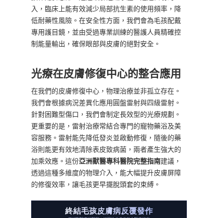
入，臨床上能有效減少局部抗生素的使用頻率，降
低耐藥性風險。在安全性方面，我們會為毛孩配戴
專用護目鏡，並由受過專業訓練的醫護人員精確控
制能量輸出，確保眼部與皮膚的絕對安全。
光療在皮膚修復中心的整合應用
在我們的皮膚修復中心，物理治療並非孤立存在。
我們會根據病況差異化應用圓盤雷射與四級雷射。
針對困難型傷口，我們會制定長效型的光療規劃。
更重要的是，雷射治療常結合專門的寵物藥浴及美
容服務。雷射能先降低發炎並啟動修復，隨後的藥
浴則能更有效地清除表皮致病菌，兩者產生強大的
加乘效應。這份
亞洲獸醫專科醫院完整指南
建議，
透過這種多維度的物理介入，能大幅提升皮膚屏障
的修復效率，讓毛孩更早擺脫頭套的束縛。