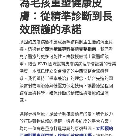
為毛孩重塑健康皮
膚：從精準診斷到長
效照護的承諾
頑固的皮膚病徵不應成為毛孩與飼主生活的沉重負
擔。透過這份
亞洲獸醫專科醫院完整指南
，我們看
見了醫療的更多可能性。由教授級博士獸醫師領
軍，結合 ISVD 國際獸醫皮膚病病理學會認證的專業
深度，本院已建立全台領先的中西醫整合醫療體
系。我們堅持「標本兼治」的理念，結合先進的四
級雷射物理治療與低壓力保定技術，讓醫療過程回
歸尊重與科學，確保診斷的精確性與治療的溫潤
感。
選擇專科醫療，是給予毛孩最精準的愛。我們致力
於打破藥物依賴的循環，透過多維度的整合方案，
為每一位病患量身打造專屬的康復藍圖。
立即預約
亞洲獸醫專科門診，終結毛孩皮膚困擾
。讓我們以