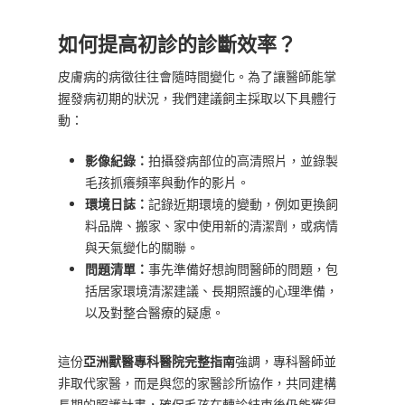
如何提高初診的診斷效率？
皮膚病的病徵往往會隨時間變化。為了讓醫師能掌
握發病初期的狀況，我們建議飼主採取以下具體行
動：
影像紀錄：
拍攝發病部位的高清照片，並錄製
毛孩抓癢頻率與動作的影片。
環境日誌：
記錄近期環境的變動，例如更換飼
料品牌、搬家、家中使用新的清潔劑，或病情
與天氣變化的關聯。
問題清單：
事先準備好想詢問醫師的問題，包
括居家環境清潔建議、長期照護的心理準備，
以及對整合醫療的疑慮。
這份
亞洲獸醫專科醫院完整指南
強調，專科醫師並
非取代家醫，而是與您的家醫診所協作，共同建構
長期的照護計畫，確保毛孩在轉診結束後仍能獲得