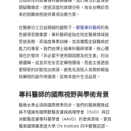
北指標性的皮膚專科醫療機構，我們專注於處理各
類疑難雜症，透過深度的病理分析，為全台轉診而
來的困難病例提供專項治療方案。
在醫療分工日益精細的趨勢下，
獸醫專科醫師
的角
色變得至關重要。專科醫師是指在特定醫療領域接
受過長期、高強度專業訓練，並具備鑑定疑難病症
能力的專家。我們由博士級專科醫師領軍，核心價
值在於堅持「非必要不使用類固醇及抗生素」的治
療邏輯。這並非完全否定藥物價值，而是主張透過
更精密的診斷找出病源，避免毛孩陷入長期依賴強
效藥物的副作用循環，從根本提升生活品質。
專科醫師的國際視野與學術背景
醫療水準必須與國際標準同步。我們的醫療團隊成
員不僅擁有國際獸醫皮膚病病理學會（ISVD）與亞
洲獸醫皮膚專科醫學會（AAVD）的會員資格，更具
備美國佛羅里達大學 Chi Institute 的中獸醫認證。