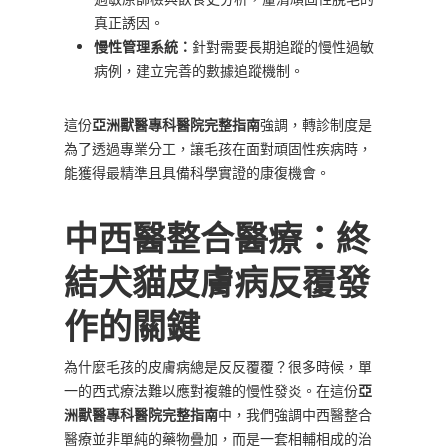
真正誘因。
慢性管理系統：
針對需要長期追蹤的慢性過敏
病例，建立完善的數據追蹤機制。
這份
亞洲獸醫專科醫院完整指南
強調，轉診制度是
為了透過專業分工，讓毛孩在面對頑固性疾病時，
能獲得最精準且具備科學實證的康復機會。
中西醫整合醫療：終
結犬貓皮膚病反覆發
作的關鍵
為什麼毛孩的皮膚病總是反反覆覆？很多時候，單
一的西式療法難以應對複雜的慢性發炎。在這份
亞
洲獸醫專科醫院完整指南
中，我們強調中西醫整合
醫療並非單純的藥物疊加，而是一套相輔相成的治