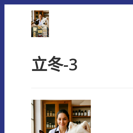
Skip
to
main
content
立冬-3