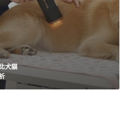
北犬貓
析