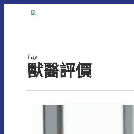
Skip
to
main
content
Tag
獸醫評價