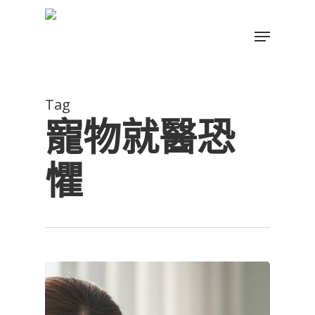
Skip
to
Menu
main
Close
content
Menu
Tag
寵物就醫恐
懼