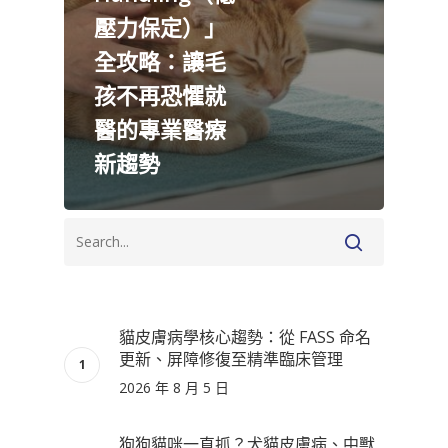
壓力保定）」
全攻略：讓毛
孩不再恐懼就
醫的專業醫療
新趨勢
貓皮膚病學核心趨勢：從 FASS 命名
更新、屏障修復至精準臨床管理
2026 年 8 月 5 日
狗狗貓咪一直抓？犬貓皮膚病、中獸