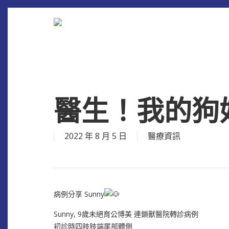
Skip
to
main
content
醫生！我的狗好
2022 年 8 月 5 日
醫療資訊
病例分享 Sunny
Sunny, 9歲未絕育公博美 連鎖獸醫院轉診病例
初診時四肢肢端尾部體側