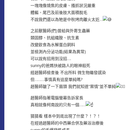
一塊塊像燒焦的皮膚、搔抓狀況嚴重
體軀、尾巴及前後肢大面積脫毛
不說我們還以為牠是中秋烤肉離火太近…
之前獸醫師(們)曾給與外寄生蟲藥
類固醇、抗組織胺、抗生素
改變飲食為水解蛋白飼料
並檢測內分泌功能(結果為異常)
可以說有招用到沒招….
sunny的爸媽快被路人的眼神殺死
經趙醫師檢查後 不出所料 微生物繼發感染
但………事情真有這麼單純嗎?
趙醫師皺了一下眉頭 我們就知道”案情”並不單純
趙醫師指著電腦螢幕告訴家長
真相就像柯南說的只有一個……
猜猜看 樣本中到底出現了什麼？！？！
在經過趙醫師的中西藥合併及藥浴治療後
sunny的毛爆發性成長