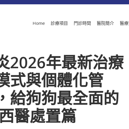
Home
診療項目
門診時間
醫院簡介
醫療
2026年最新治療
模式與個體化管
，給狗狗最全面的
－西醫處置篇