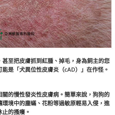
，甚至把皮膚抓到紅腫、掉毛，身為飼主的您
能是「犬異位性皮膚炎（cAD）」在作怪。
相關的慢性發炎性皮膚病。簡單來說，狗狗的
讓環境中的塵蟎、花粉等過敏原輕易入侵，進
休止的搔癢。