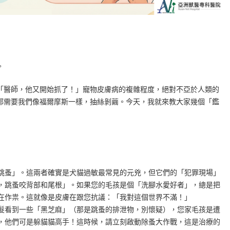
。
「醫師，他又開始抓了！」寵物皮膚病的複雜程度，絕對不亞於人類的
都需要我們像福爾摩斯一樣，抽絲剝繭。今天，我就來教大家幾個「鑑
跳蚤」。這兩者確實是犬貓過敏最常見的元兇，但它們的「犯罪現場」
，跳蚤咬背部和尾根」。如果您的毛孩是個「洗腳水愛好者」，總是把
在作祟。這就像是皮膚在跟您抗議：「我對這個世界不滿！」
髮看到一些「黑芝麻」（那是跳蚤的排泄物，別懷疑），您家毛孩是遭
，他們可是躲貓貓高手！這時候，請立刻啟動除蚤大作戰，這是治療的