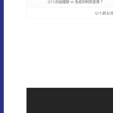
Q13.抗組織胺 vs 免疫抑制劑差異？
Q15.飼主