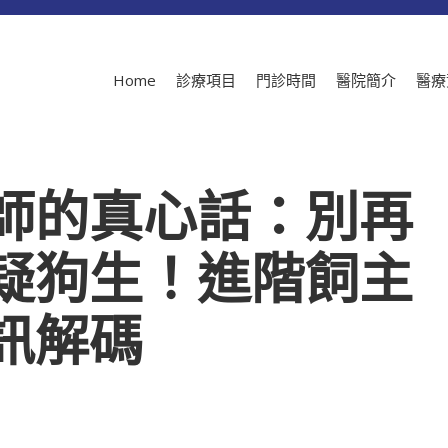
Home
診療項目
門診時間
醫院簡介
醫療
師的真心話：別再
疑狗生！進階飼主
訊解碼