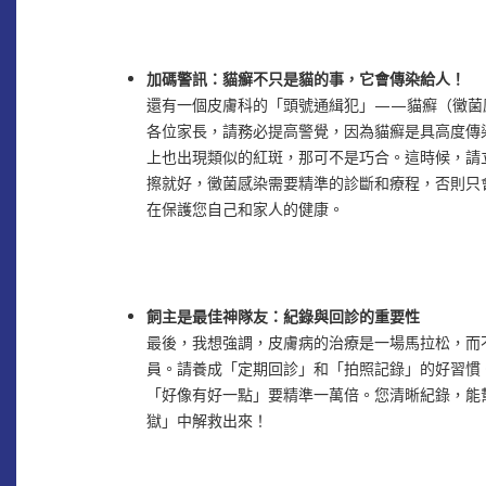
加碼警訊：貓癬不只是貓的事，它會傳染給人！
還有一個皮膚科的「頭號通緝犯」——貓癬（黴菌
各位家長，請務必提高警覺，因為貓癬是具高度傳
上也出現類似的紅斑，那可不是巧合。這時候，請
擦就好，黴菌感染需要精準的診斷和療程，否則只
在保護您自己和家人的健康。
飼主是最佳神隊友：紀錄與回診的重要性
最後，我想強調，皮膚病的治療是一場馬拉松，而
員。請養成「定期回診」和「拍照記錄」的好習慣
「好像有好一點」要精準一萬倍。您清晰紀錄，能
獄」中解救出來！