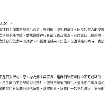
感染）。
染性的！如果您發現毛孩身上有圓形、脫毛的病灶，同時您本人的皮膚
立刻將毛孩隔離，並找醫師進行真菌培養及檢查。別想著自己買藥擦一
會讓它在您家中開派對，不斷循環感染。記住，保護毛孩的同時，也是
不是百米衝刺。您，身為飼主與家長，是我們治療團隊中不可或缺的一
。用手機拍下患部清晰的照片，記錄用藥後的變化，這比您口頭描述的
幫助我們更精準地評估療效，調整用藥，讓我們一起把毛孩從「癢癢地