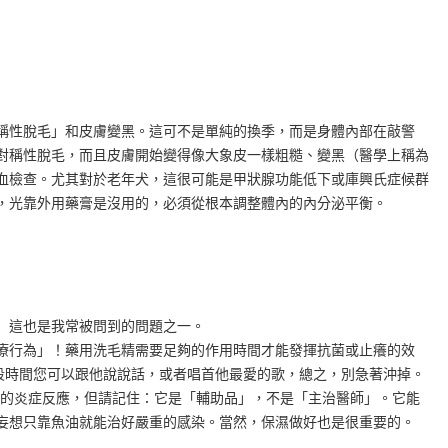
稱性脫毛」和皮膚變黑。這可不是單純的換季，而是身體內部在敲警
對稱性脫毛，而且皮膚開始變得像大象皮一樣粗糙、變黑（醫學上稱為
血檢查。尤其對於老年犬，這很可能是甲狀腺功能低下或庫興氏症候群
，光靠外用藥膏是沒用的，必須從根本調整體內的內分泌平衡。
」這也是我常被問到的問題之一。
療行為」！藥用洗毛精需要足夠的作用時間才能發揮抗菌或止癢的效
這段時間您可以跟他說說話，或者唱首他最愛的歌，總之，別急著沖掉。
皮膚的炎症反應，但請記住：它是「輔助品」，不是「主治醫師」。它能
妄想只靠魚油就能治好嚴重的感染。當然，保濕做好也是很重要的。