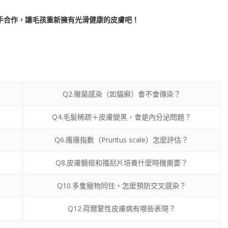
手合作，讓毛孩重新擁有光滑健康的皮膚吧！
Q2.黴菌感染（如貓癬）會不會傳染？
Q4.毛髮稀疏＋皮膚變黑，會是內分泌問題？
Q6.瘙癢指數（Pruritus scale）怎麼評估？
Q8.皮膚鏡檢和搔刮片培養什麼時機需要？
Q10.多隻寵物同住，怎麼預防交叉感染？
Q12.荷爾蒙性皮膚病有哪些表現？