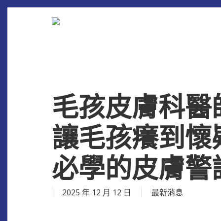
Skip
to
main
content
毛孩皮膚科醫
讓毛孩癢到懷
必學的皮膚警
2025 年 12 月 12 日
最新消息