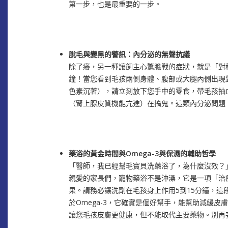
第一步，也是最重要的一步。
脫毛與變黑的警訊：內分泌的無聲抗議
除了癢，另一種讓飼主心驚膽戰的症狀，就是「對
鐘！當您看到毛孩兩側身體、腹部或大腿內側出現
色素沉著），請立刻放下您手中的零食，帶毛孩抽
（腎上腺皮質機能亢進）在搞鬼。這類內分泌問題
藥浴的黃金時間與Omega-3與保濕的輔助哲學
「醫師，我已經幫毛寶貝洗藥浴了，為什麼沒效？
親愛的家長們，寵物藥浴不是沖澡，它是一項「治
果。請務必讓洗劑在毛孩身上作用5到15分鐘，
於Omega-3，它確實是個好幫手，能幫助減緩
讓您毛孩皮膚更健康，但不能取代主要藥物。別再