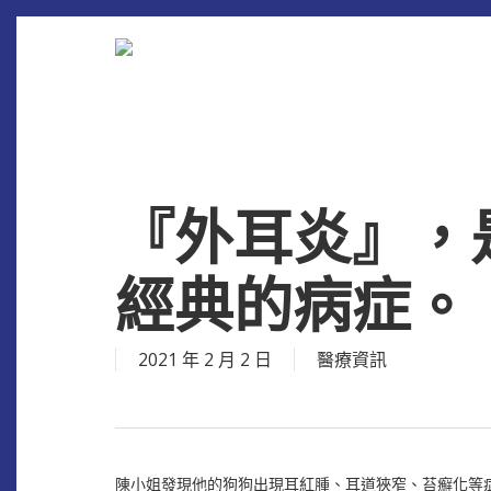
Skip
to
main
content
『外耳炎』，
經典的病症。
2021 年 2 月 2 日
醫療資訊
陳小姐發現他的狗狗出現耳紅腫、耳道狹窄、苔癬化等