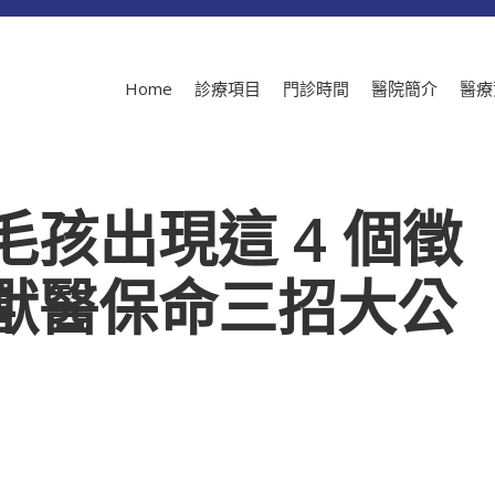
Home
診療項目
門診時間
醫院簡介
醫療
孩出現這 4 個徵
獸醫保命三招大公