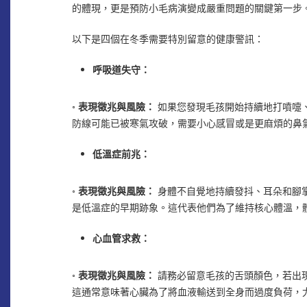
的體現，更是預防小毛病演變成嚴重問題的關鍵第一步
以下是四個在冬季需要特別留意的健康警訊：
呼吸道失守：
◦
表現徵兆與風險：
如果您發現毛孩開始持續地打噴嚏
防線可能已被寒氣攻破，需要小心感冒或是更麻煩的鼻
低溫症前兆：
◦
表現徵兆與風險：
身體不自覺地持續發抖、耳朵和腳
是低溫症的早期跡象。這代表他們為了維持核心體溫，
心血管求救：
◦
表現徵兆與風險：
請務必留意毛孩的舌頭顏色，若出
這通常意味著心臟為了將血液輸送到全身而過度負荷，