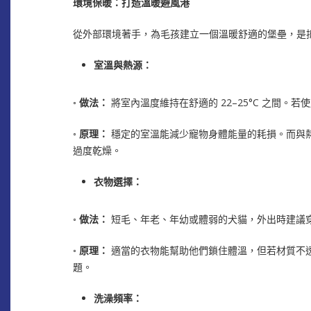
環境保暖：打造溫暖避風港
從外部環境著手，為毛孩建立一個溫暖舒適的堡壘，是
室溫與熱源：
◦
做法：
將室內溫度維持在舒適的 22–25°C 之間。
◦
原理：
穩定的室溫能減少寵物身體能量的耗損。而與
過度乾燥。
衣物選擇：
◦
做法：
短毛、年老、年幼或體弱的犬貓，外出時建議
◦
原理：
適當的衣物能幫助他們鎖住體溫，但若材質不
題。
洗澡頻率：