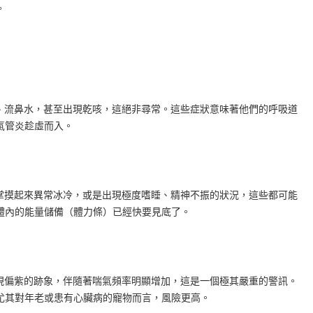
。
、流鼻水，甚至出現乾咳，這絕非尋常。這些症狀意味著他們的呼吸道
氣管炎趁虛而入。
掌摸起來異常冰冷，或是出現極度嗜睡、精神不振的狀況，這些都可能
體內的能量儲備（體力條）已經快要見底了。
現偏紫的跡象，伴隨著喘氣頻率明顯增加，這是一個極其嚴重的警訊。
尤其對年老或患有心臟病的寵物而言，風險更高。