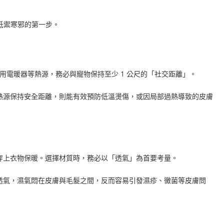
抵禦寒邪的第一步。
若使用電暖器等熱源，務必與寵物保持至少 1 公尺的「社交距離」。
熱源保持安全距離，則能有效預防低溫燙傷，或因局部過熱導致的皮膚
穿上衣物保暖。選擇材質時，務必以「透氣」為首要考量。
透氣，濕氣悶在皮膚與毛髮之間，反而容易引發濕疹、黴菌等皮膚問